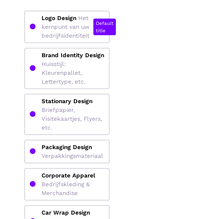
Logo Design
Het
Default
kernpunt van uw
title
bedrijfsidentiteit
Brand Identity Design
Huisstijl:
Kleurenpallet,
Lettertype, etc.
Stationary Design
Briefpapier,
Visitekaartjes, Flyers,
etc.
Packaging Design
Verpakkingsmateriaal
Corporate Apparel
Bedrijfskleding &
Merchandise
Car Wrap Design