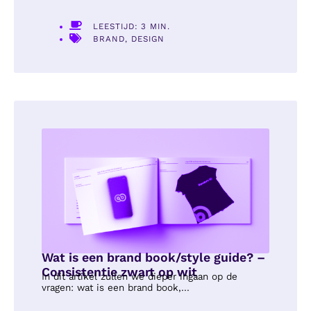
LEESTIJD: 3 MIN.
BRAND
,
DESIGN
Wat is een brand book/style guide? –
Consistentie zwart op wit
In dit artikel zullen we dieper ingaan op de
vragen: wat is een brand book,...