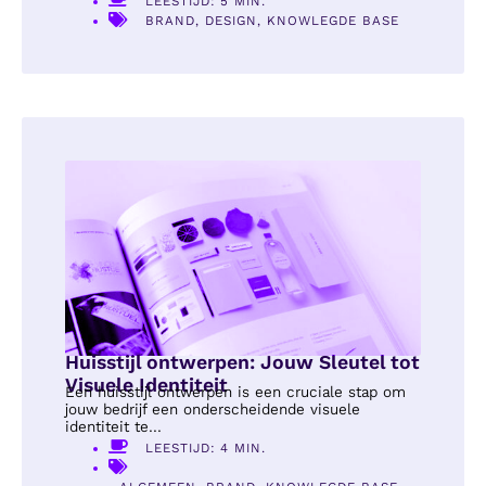
LEESTIJD: 5 MIN.
BRAND
,
DESIGN
,
KNOWLEGDE BASE
Huisstijl ontwerpen: Jouw Sleutel tot
Visuele Identiteit
Een huisstijl ontwerpen is een cruciale stap om
jouw bedrijf een onderscheidende visuele
identiteit te...
LEESTIJD: 4 MIN.