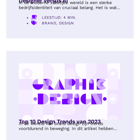
Designer Versus AI
In de moderne zakelijke wereld is een sterke
bedrijfsidentiteit van cruciaal belang. Het is wat...
LEESTIJD: 4 MIN.
BRAND
,
DESIGN
Top 10 Design Trends van 2023
In de wereld van brand design zijn trends
voortdurend in beweging. In dit artikel hebben...