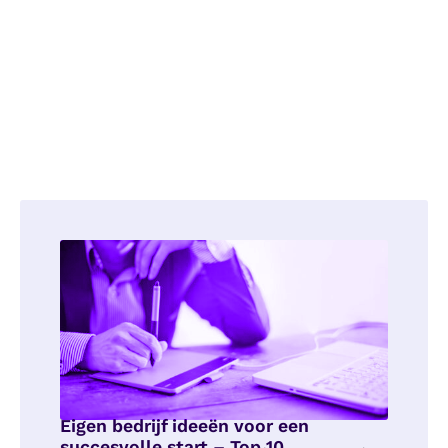
Eigen bedrijf ideeën voor een
succesvolle start – Top 10