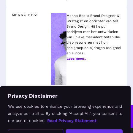
BRAND
ESSENCE™
MENNO BES:
Menno Bes is Brand Designer &
Realiseer
Strategist en oprichter van MB
alles
Brand Design. Hij helpt
wat
bedrijven met het ontwikkelen
je
van unieke merkidentiteiten die
nodig
diep resoneren met hun
hebt
doelgroep en bijdragen aan groei
voor
en succes.
een
Lees meer..
goede
start
van
jouw
bedrijf.
LEES
Privacy Disclaimer
MEER
We use cookies to enhance your browsing experience and
analyze our traffic. By clicking "Accept All", you consent to
Think outside the brand.
our use of cookies.
Read Privacy Statement