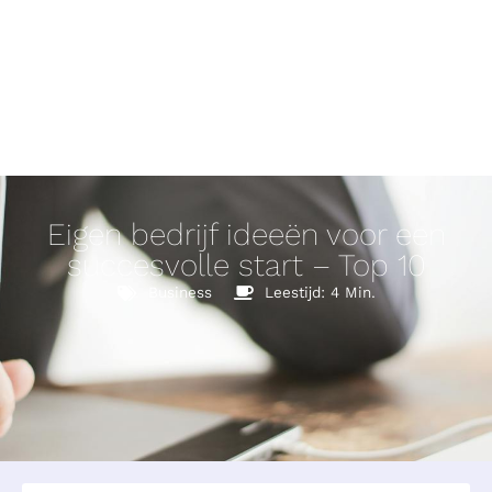
Eigen bedrijf ideeën voor een
succesvolle start – Top 10
Business
Leestijd: 4 Min.