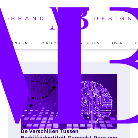
DIENSTEN
PORTFOLIO
ARTIKELEN
OVER
C
De Verschillen Tussen
Bedrijfsidentiteit Gemaakt Door een