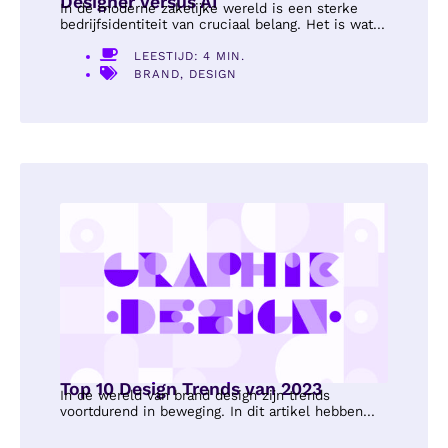
Designer Versus AI
In de moderne zakelijke wereld is een sterke
bedrijfsidentiteit van cruciaal belang. Het is wat...
LEESTIJD: 4 MIN.
BRAND
,
DESIGN
Top 10 Design Trends van 2023
In de wereld van brand design zijn trends
voortdurend in beweging. In dit artikel hebben...