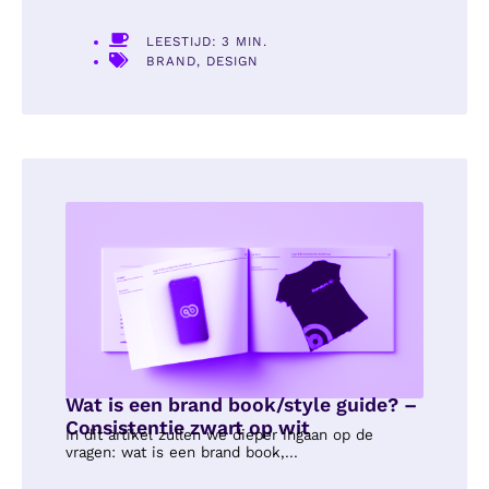
LEESTIJD: 3 MIN.
BRAND
,
DESIGN
Wat is een brand book/style guide? –
Consistentie zwart op wit
In dit artikel zullen we dieper ingaan op de
vragen: wat is een brand book,...