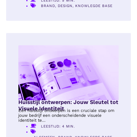
LEESTIJD: 5 MIN.
BRAND
,
DESIGN
,
KNOWLEGDE BASE
Huisstijl ontwerpen: Jouw Sleutel tot
Visuele Identiteit
Een huisstijl ontwerpen is een cruciale stap om
jouw bedrijf een onderscheidende visuele
identiteit te...
LEESTIJD: 4 MIN.