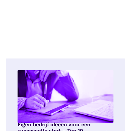
Eigen bedrijf ideeën voor een
succesvolle start – Top 10