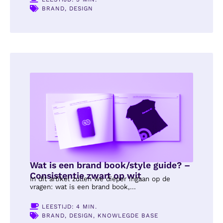
BRAND
,
DESIGN
Wat is een brand book/style guide? –
Consistentie zwart op wit
In dit artikel zullen we dieper ingaan op de
vragen: wat is een brand book,...
LEESTIJD: 4 MIN.
BRAND
,
DESIGN
,
KNOWLEGDE BASE