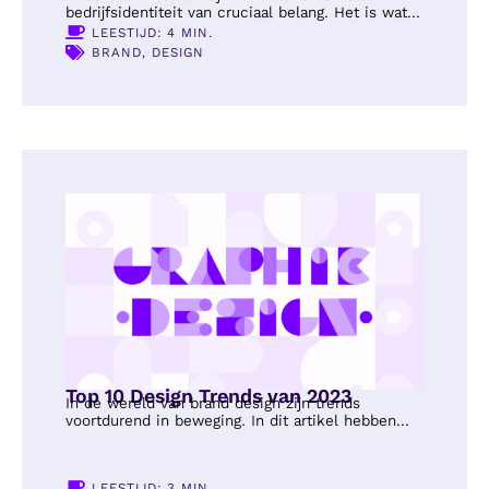
bedrijfsidentiteit van cruciaal belang. Het is wat...
LEESTIJD: 4 MIN.
BRAND
,
DESIGN
Top 10 Design Trends van 2023
In de wereld van brand design zijn trends
voortdurend in beweging. In dit artikel hebben...
LEESTIJD: 3 MIN.