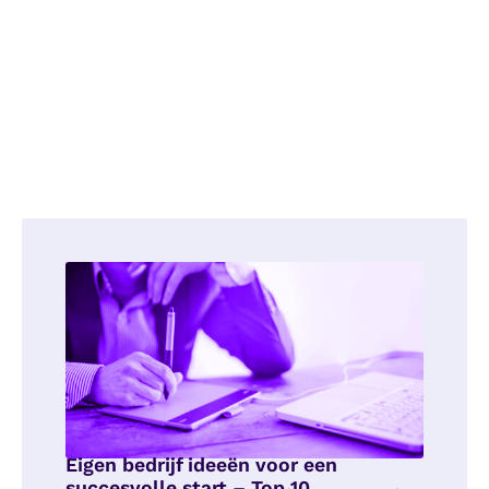
Eigen bedrijf ideeën voor een
succesvolle start – Top 10