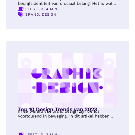
bedrijfsidentiteit van cruciaal belang. Het is wat...
LEESTIJD: 4 MIN.
BRAND
,
DESIGN
Top 10 Design Trends van 2023
In de wereld van brand design zijn trends
voortdurend in beweging. In dit artikel hebben...
LEESTIJD: 3 MIN.