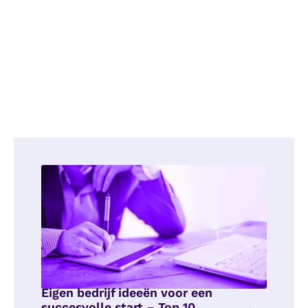
Eigen bedrijf ideeën voor een
succesvolle start – Top 10