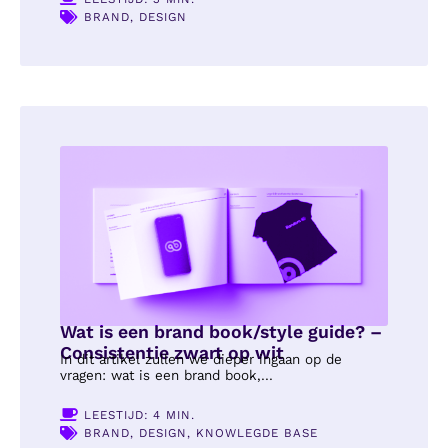
BRAND
,
DESIGN
Wat is een brand book/style guide? –
Consistentie zwart op wit
In dit artikel zullen we dieper ingaan op de
vragen: wat is een brand book,...
LEESTIJD: 4 MIN.
BRAND
,
DESIGN
,
KNOWLEGDE BASE