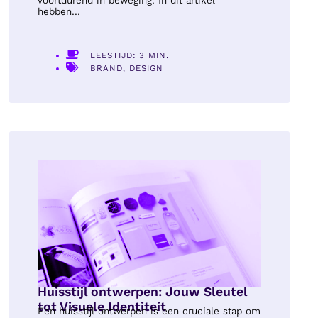
voortdurend in beweging. In dit artikel
hebben...
LEESTIJD: 3 MIN.
BRAND
,
DESIGN
Huisstijl ontwerpen: Jouw Sleutel
tot Visuele Identiteit
Een huisstijl ontwerpen is een cruciale stap om