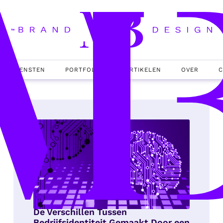
DIENSTEN
PORTFOLIO
ARTIKELEN
OVER
C
De Verschillen Tussen
Bedrijfsidentiteit Gemaakt Door een