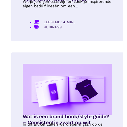
Wil je je eigen baas zijn en zoek je inspirerende
eigen bedrijf ideeën om een...
LEESTIJD: 4 MIN.
BUSINESS
Wat is een brand book/style guide?
– Consistentie zwart op wit
In dit artikel zullen we dieper ingaan op de