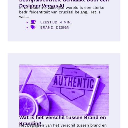
Designer Versus AI
In de moderne zakelijke wereld is een sterke
bedrijfsidentiteit van cruciaal belang. Het is
wat...
LEESTIJD: 4 MIN.
BRAND
,
DESIGN
Wat is het verschil tussen Brand en
Branding
Het begrijpen van het verschil tussen brand en