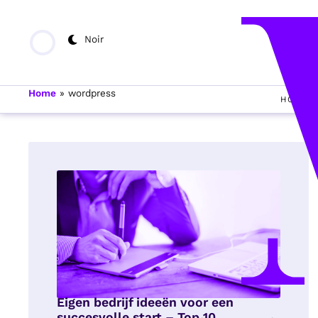
Noir
Home
»
wordpress
HOME
Eigen bedrijf ideeën voor een
succesvolle start – Top 10