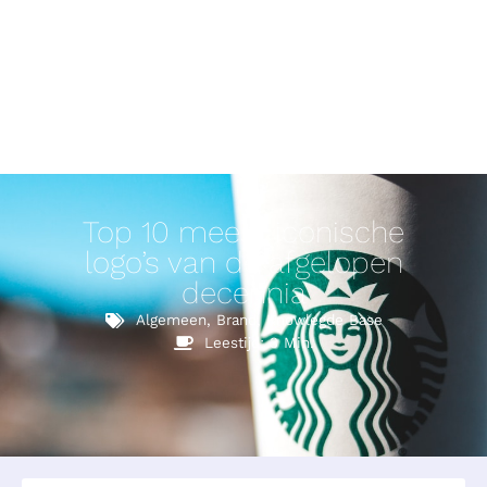
Top 10 meest iconische
logo’s van de afgelopen
decennia
Algemeen
,
Brand
,
Knowlegde Base
Leestijd: 3 Min.