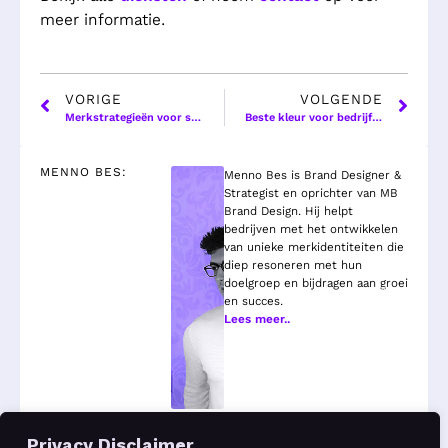
meer informatie.
VORIGE
VOLGENDE
Merkstrategieën voor succesvolle merken – Tips en stappenplan
Beste kleur voor bedrijf – De invloed van kleur in Brand Design
BRAND
ESSENCE™
MENNO BES:
Menno Bes is Brand Designer &
Realiseer
Strategist en oprichter van MB
alles
Brand Design. Hij helpt
wat
bedrijven met het ontwikkelen
je
van unieke merkidentiteiten die
nodig
diep resoneren met hun
hebt
doelgroep en bijdragen aan groei
voor
en succes.
een
Lees meer..
goede
start
van
jouw
bedrijf.
LEES
Privacy Disclaimer
MEER